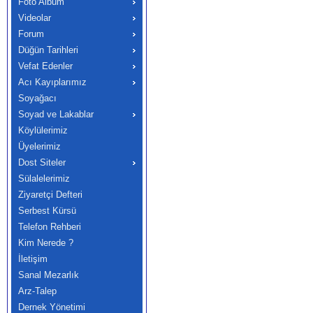
Foto Albüm
Videolar
Forum
Düğün Tarihleri
Vefat Edenler
Acı Kayıplarımız
Soyağacı
Soyad ve Lakablar
Köylülerimiz
Üyelerimiz
Dost Siteler
Sülalelerimiz
Ziyaretçi Defteri
Serbest Kürsü
Telefon Rehberi
Kim Nerede ?
İletişim
Sanal Mezarlık
Arz-Talep
Dernek Yönetimi