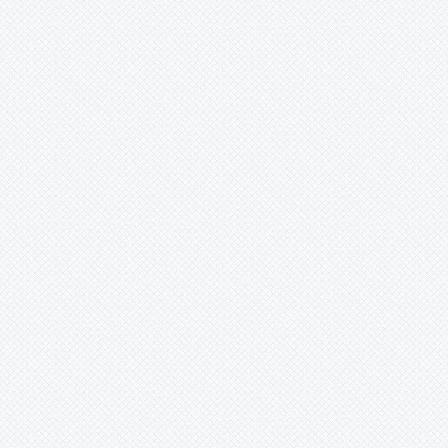
yayla paketi. Projektör ,
wallwasher, sokak lambası, ledli
park ve bahçe lambası. Solar
direkler. Spot, kanopi, led çubuk,
şerit led, solar inverter, invertör,
kuru, sulu, jel akü, solar şarj
cihazı, Siemens solar güneş
enerjili sulama pompası cihazı,
lorentz sulama pompası.
İskender YILDIZ (Isparta) -
01.01.2016 12:00:00
Merhaba. Kahramanmaraş Göksun
Keklikoluk Köyü’ndenim.
Isparta’da maarif müfettişi (eğitim
denetmeni) olarak görev
yapmaktayım. İklim, doğa, tarih,
kültür zengini olan harika
topraklarda yaşıyoruz. 2016’nın
dünyaya, Türkiye’ye, hepimize
sağlık, huzur, barış, mutluluk dolu
günler yaşatmasını dilerim. Kan,
kin, öfke, gözyaşı olmasın.
Isparta’dan size, Göksun
Keklikoluk Köyü’ne, İmranlı
Doğançal (Yazıkoy) Köyü’ne,
selam bekleyen herkese iyi
akşamlar, selamlar.