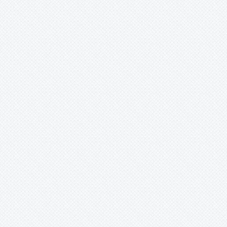
ismail acar (istanbul/sarıyer) -
18.5.2014 00:00:00
s.a değerli kardeşim dayıoğlumu
rabbimin huzuruna yola
verdiğimiz bu günlerde çok büyük
hüzün yaşamakta olup bu hüznü
ömür boyu unutulmayack bi acı
yaşattı.....unutulmayacaksın
değerli kardeşim rabbim mekanını
cennet eylesin.... köyümüzün başı
ailemizin başı sağolsun..... seni
seviyoruz MUHAMMEDİM ......