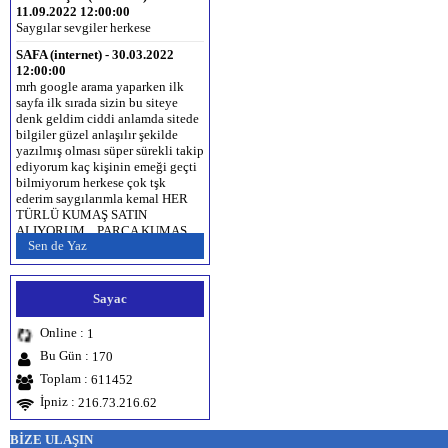
Saygılar sevgiler herkese
SAFA (internet) - 30.03.2022
12:00:00
mrh google arama yaparken ilk
sayfa ilk sırada sizin bu siteye
denk geldim ciddi anlamda sitede
bilgiler güzel anlaşılır şekilde
yazılmış olması süper sürekli takip
ediyorum kaç kişinin emeği geçti
bilmiyorum herkese çok tşk
ederim saygılarımla kemal HER
TÜRLÜ KUMAŞ SATIN
ALIYORUM... PARÇA KUMAŞ
SATIN ALINIR... İPLİK SATIN
Sen de Yaz
ALINIR... www.kumas.org
www.kumaş.com.tr www.kumaş.net
www.partikumas.com 0536 336 43
43
Sayac
Esra erhan (Antalya) -
Online :
1
28.12.2019 12:00:00
Bu Gün :
170
Sevdigim cocuk Erzurumlu ne
dediginin anlamina baktim
Toplam :
611452
zhdgshhwbd Erzurum‘a selam
İpniz :
216.73.216.62
olsun
Hamza Şahin (mardin) -
BİZE ULAŞIN