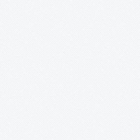
herkes döner evine Can kurban
inan ki benim köyüme Gülabi‘nin
torunları derler bizlere Özü
başkadır benim köyümün XXX
Yeşil yeşil meşeleri var dağında
Meyve ağaçları çiçek açar bağında
Her çeşit otlar yeşerir toprağında
Yeşili başkadır benim köyümün
XXX Köyümün kenarından akar
çayı Kıvrım kıvrım dolanır sular
tarlayı Unuttum sanma orda
olmayı Dostluğu başkadır benim
köyümün XXX Yaz gelince
çıkarlar yaylaya Gurbetçiler
hasretle döner sılaya Benden
selam olsun Aziz Ağa‘ya Sevgisi
başkadır benim köyümün İbrahim
SEVİNDİK
ledlisolaraydinlatma (ankara) -
24.03.2016 12:00:00
www.ledlisolaraydinlatma.com
Güneş enerjisinden elektrik
üretimi. Güneş enerjisi ile
buzdolabı tv, lamba çalıştırın.
ledli aydınlatma ve solar direk
ürünleri. Güneş enerjili klorlama
cihazı. Güneş enerjili bağ bahçe