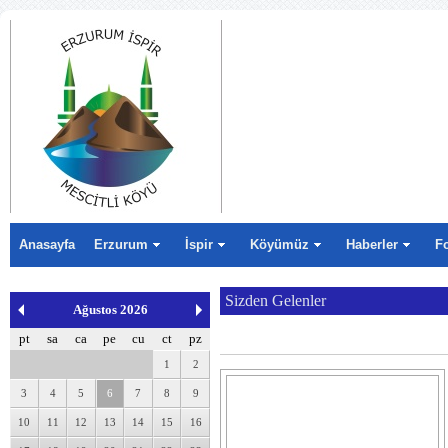
Anasayfa
Erzurum
İspir
Köyümüz
Haberler
F
Sizden Gelenler
Ağustos 2026
pt
sa
ca
pe
cu
ct
pz
1
2
3
4
5
6
7
8
9
10
11
12
13
14
15
16