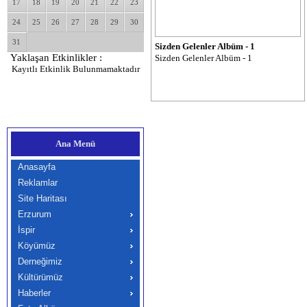
17
18
19
20
21
22
23
24
25
26
27
28
29
30
31
Sizden Gelenler Albüm - 1
Yaklaşan Etkinlikler :
Sizden Gelenler Albüm - 1
Kayıtlı Etkinlik Bulunmamaktadır
Ana Menü
Anasayfa
Reklamlar
Site Haritası
Erzurum
İspir
Köyümüz
Derneğimiz
Kültürümüz
Haberler