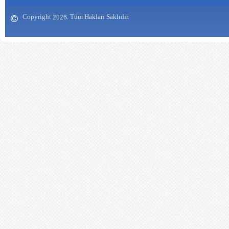
13.09.2019 12:00:00
Siteniz çok güzel olmuş
Copyright
. Tüm Hakları Saklıdır.
emeğinize sağlık
2026
https://www.biberhapistore.com/
Zekeriya SAYAR
(Balıkesir/Kepsut) - 31.05.2019
12:00:00
Yurdumuzun her köşesi güzel.
Mescidli köyü bir başka güzel.
İnşaallah bir gün ziyaret nasip
olur. Siteyi hazırlayan ve emeği
geçen arkadaşlara teşekkür
ediyorum. Köy hayatı ve görsel
fotoları daha fazla görmek isteriz.
Örneğin, yemekler fotoğraflı
olabilir. Bu arada işyerinde çalışan
(İsa Atıcı, Ramazan Özay, Fatih
Yıldırım) arkadaşlarımızın da
köyümüze çok selamları vardır.
Saygı ve selamlarımla.
Galip Tatar (İzmir) - 17.05.2017
12:00:00
BENİM KÖYÜM Baharda şenlenir
bağı, bahçesi Kokusu başkadır
benim köyümün Unutturur adama
gamı, kederi Havası başkadır
benim köyümün XXX Akşam olur