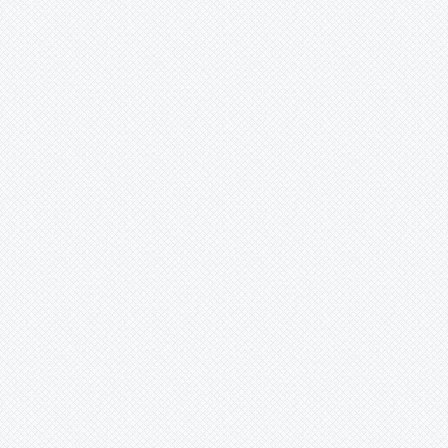
herkes döner evine Can kurban
inan ki benim köyüme Gülabi‘nin
torunları derler bizlere Özü
başkadır benim köyümün XXX
Yeşil yeşil meşeleri var dağında
Meyve ağaçları çiçek açar bağında
Her çeşit otlar yeşerir toprağında
Yeşili başkadır benim köyümün
XXX Köyümün kenarından akar
çayı Kıvrım kıvrım dolanır sular
tarlayı Unuttum sanma orda
olmayı Dostluğu başkadır benim
köyümün XXX Yaz gelince
çıkarlar yaylaya Gurbetçiler
hasretle döner sılaya Benden
selam olsun Aziz Ağa‘ya Sevgisi
başkadır benim köyümün İbrahim
SEVİNDİK
ledlisolaraydinlatma (ankara) -
24.03.2016 12:00:00
www.ledlisolaraydinlatma.com
Güneş enerjisinden elektrik
üretimi. Güneş enerjisi ile
buzdolabı tv, lamba çalıştırın.
ledli aydınlatma ve solar direk
ürünleri. Güneş enerjili klorlama
cihazı. Güneş enerjili bağ bahçe
yayla paketi. Projektör ,