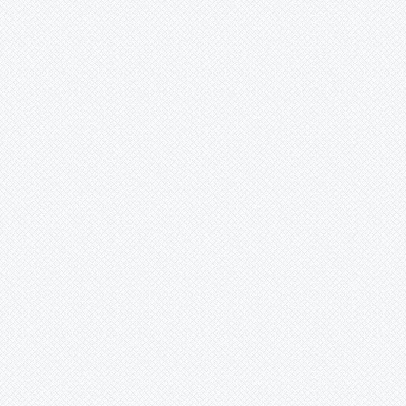
wallwasher, sokak lambası, ledli
park ve bahçe lambası. Solar
direkler. Spot, kanopi, led çubuk,
şerit led, solar inverter, invertör,
kuru, sulu, jel akü, solar şarj
cihazı, Siemens solar güneş
enerjili sulama pompası cihazı,
lorentz sulama pompası.
İskender YILDIZ (Isparta) -
01.01.2016 12:00:00
Merhaba. Kahramanmaraş Göksun
Keklikoluk Köyü’ndenim.
Isparta’da maarif müfettişi (eğitim
denetmeni) olarak görev
yapmaktayım. İklim, doğa, tarih,
kültür zengini olan harika
topraklarda yaşıyoruz. 2016’nın
dünyaya, Türkiye’ye, hepimize
sağlık, huzur, barış, mutluluk dolu
günler yaşatmasını dilerim. Kan,
kin, öfke, gözyaşı olmasın.
Isparta’dan size, Göksun
Keklikoluk Köyü’ne, İmranlı
Doğançal (Yazıkoy) Köyü’ne,
selam bekleyen herkese iyi
akşamlar, selamlar.