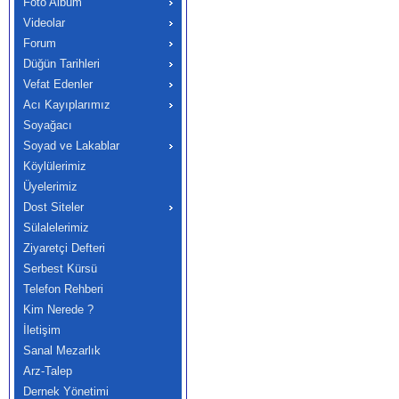
Foto Albüm
Videolar
Forum
Düğün Tarihleri
Vefat Edenler
Acı Kayıplarımız
Soyağacı
Soyad ve Lakablar
Köylülerimiz
Üyelerimiz
Dost Siteler
Sülalelerimiz
Ziyaretçi Defteri
Serbest Kürsü
Telefon Rehberi
Kim Nerede ?
İletişim
Sanal Mezarlık
Arz-Talep
Dernek Yönetimi