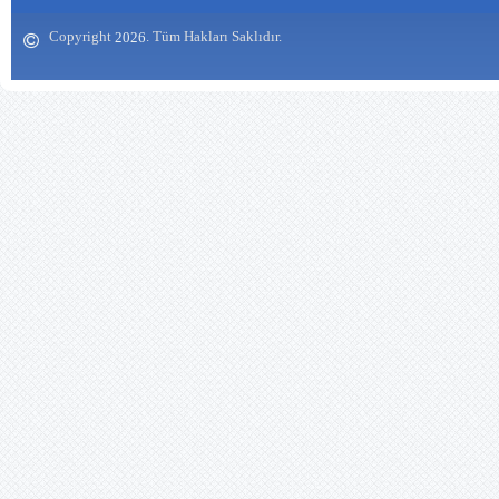
Siteniz çok güzel olmuş
emeğinize sağlık
Copyright
. Tüm Hakları Saklıdır.
2026
https://www.biberhapistore.com/
Zekeriya SAYAR
(Balıkesir/Kepsut) - 31.05.2019
12:00:00
Yurdumuzun her köşesi güzel.
Mescidli köyü bir başka güzel.
İnşaallah bir gün ziyaret nasip
olur. Siteyi hazırlayan ve emeği
geçen arkadaşlara teşekkür
ediyorum. Köy hayatı ve görsel
fotoları daha fazla görmek isteriz.
Örneğin, yemekler fotoğraflı
olabilir. Bu arada işyerinde çalışan
(İsa Atıcı, Ramazan Özay, Fatih
Yıldırım) arkadaşlarımızın da
köyümüze çok selamları vardır.
Saygı ve selamlarımla.
Galip Tatar (İzmir) - 17.05.2017
12:00:00
BENİM KÖYÜM Baharda şenlenir
bağı, bahçesi Kokusu başkadır
benim köyümün Unutturur adama
gamı, kederi Havası başkadır
benim köyümün XXX Akşam olur