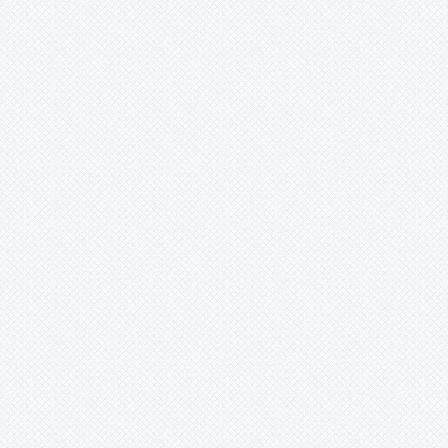
ismail acar (istanbul/sarıyer) -
18.5.2014 00:00:00
s.a değerli kardeşim dayıoğlumu
rabbimin huzuruna yola
verdiğimiz bu günlerde çok büyük
hüzün yaşamakta olup bu hüznü
ömür boyu unutulmayack bi acı
yaşattı.....unutulmayacaksın
değerli kardeşim rabbim mekanını
cennet eylesin.... köyümüzün başı
ailemizin başı sağolsun..... seni
seviyoruz MUHAMMEDİM ......