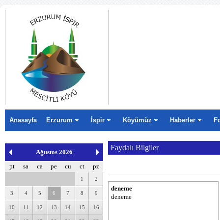
Anasayfa
Erzurum
İspir
Köyümüz
Haberler
F
Faydalı Bilgiler
Ağustos 2026
pt
sa
ca
pe
cu
ct
pz
1
2
deneme
3
4
5
6
7
8
9
deneme
10
11
12
13
14
15
16