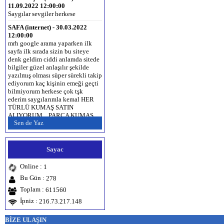
Saygılar sevgiler herkese
SAFA (internet) - 30.03.2022
12:00:00
mrh google arama yaparken ilk
sayfa ilk sırada sizin bu siteye
denk geldim ciddi anlamda sitede
bilgiler güzel anlaşılır şekilde
yazılmış olması süper sürekli takip
ediyorum kaç kişinin emeği geçti
bilmiyorum herkese çok tşk
ederim saygılarımla kemal HER
TÜRLÜ KUMAŞ SATIN
ALIYORUM... PARÇA KUMAŞ
SATIN ALINIR... İPLİK SATIN
Sen de Yaz
ALINIR... www.kumas.org
www.kumaş.com.tr www.kumaş.net
www.partikumas.com 0536 336 43
43
Sayac
Esra erhan (Antalya) -
Online :
1
28.12.2019 12:00:00
Bu Gün :
Sevdigim cocuk Erzurumlu ne
278
dediginin anlamina baktim
Toplam :
611560
zhdgshhwbd Erzurum‘a selam
İpniz :
216.73.217.148
olsun
Hamza Şahin (mardin) -
BİZE ULAŞIN
13.09.2019 12:00:00