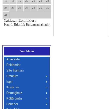
17
18
19
20
21
22
23
24
25
26
27
28
29
30
31
Yaklaşan Etkinlikler :
Kayıtlı Etkinlik Bulunmamaktadır
Ana Menü
Anasayfa
Reklamlar
Site Haritası
Erzurum
İspir
Köyümüz
Derneğimiz
Kültürümüz
Haberler