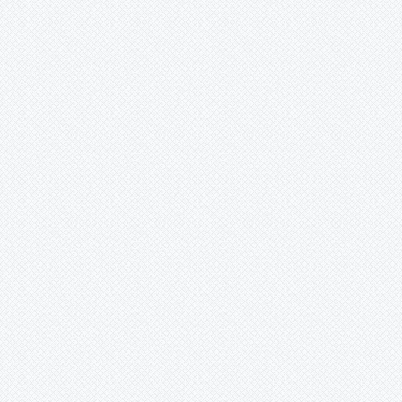
herkes döner evine Can kurban
inan ki benim köyüme Gülabi‘nin
torunları derler bizlere Özü
başkadır benim köyümün XXX
Yeşil yeşil meşeleri var dağında
Meyve ağaçları çiçek açar bağında
Her çeşit otlar yeşerir toprağında
Yeşili başkadır benim köyümün
XXX Köyümün kenarından akar
çayı Kıvrım kıvrım dolanır sular
tarlayı Unuttum sanma orda
olmayı Dostluğu başkadır benim
köyümün XXX Yaz gelince
çıkarlar yaylaya Gurbetçiler
hasretle döner sılaya Benden
selam olsun Aziz Ağa‘ya Sevgisi
başkadır benim köyümün İbrahim
SEVİNDİK
ledlisolaraydinlatma (ankara) -
24.03.2016 12:00:00
www.ledlisolaraydinlatma.com
Güneş enerjisinden elektrik
üretimi. Güneş enerjisi ile
buzdolabı tv, lamba çalıştırın.
ledli aydınlatma ve solar direk
ürünleri. Güneş enerjili klorlama
cihazı. Güneş enerjili bağ bahçe