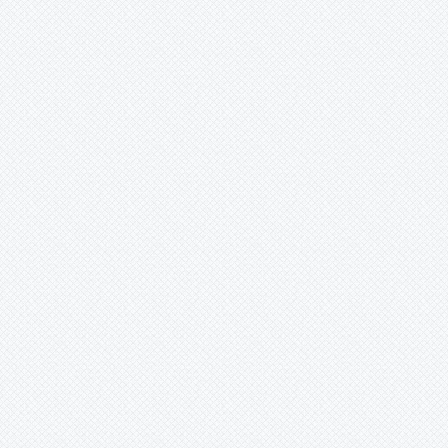
ismail acar (istanbul/sarıyer) -
18.5.2014 00:00:00
s.a değerli kardeşim dayıoğlumu
rabbimin huzuruna yola
verdiğimiz bu günlerde çok büyük
hüzün yaşamakta olup bu hüznü
ömür boyu unutulmayack bi acı
yaşattı.....unutulmayacaksın
değerli kardeşim rabbim mekanını
cennet eylesin.... köyümüzün başı
ailemizin başı sağolsun..... seni
seviyoruz MUHAMMEDİM ......