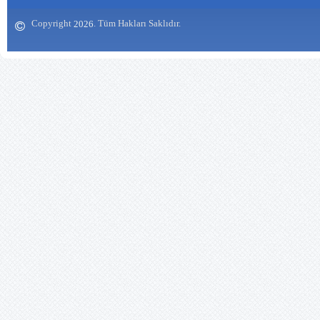
13.09.2019 12:00:00
Siteniz çok güzel olmuş
Copyright
. Tüm Hakları Saklıdır.
emeğinize sağlık
2026
https://www.biberhapistore.com/
Zekeriya SAYAR
(Balıkesir/Kepsut) - 31.05.2019
12:00:00
Yurdumuzun her köşesi güzel.
Mescidli köyü bir başka güzel.
İnşaallah bir gün ziyaret nasip
olur. Siteyi hazırlayan ve emeği
geçen arkadaşlara teşekkür
ediyorum. Köy hayatı ve görsel
fotoları daha fazla görmek isteriz.
Örneğin, yemekler fotoğraflı
olabilir. Bu arada işyerinde çalışan
(İsa Atıcı, Ramazan Özay, Fatih
Yıldırım) arkadaşlarımızın da
köyümüze çok selamları vardır.
Saygı ve selamlarımla.
Galip Tatar (İzmir) - 17.05.2017
12:00:00
BENİM KÖYÜM Baharda şenlenir
bağı, bahçesi Kokusu başkadır
benim köyümün Unutturur adama
gamı, kederi Havası başkadır
benim köyümün XXX Akşam olur