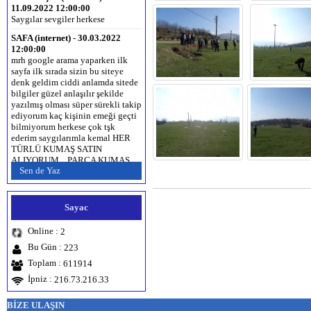
Saygılar sevgiler herkese
SAFA (internet) - 30.03.2022
12:00:00
mrh google arama yaparken ilk
sayfa ilk sırada sizin bu siteye
denk geldim ciddi anlamda sitede
bilgiler güzel anlaşılır şekilde
yazılmış olması süper sürekli takip
ediyorum kaç kişinin emeği geçti
bilmiyorum herkese çok tşk
ederim saygılarımla kemal HER
TÜRLÜ KUMAŞ SATIN
ALIYORUM... PARÇA KUMAŞ
SATIN ALINIR... İPLİK SATIN
Sen de Yaz
ALINIR... www.kumas.org
www.kumaş.com.tr www.kumaş.net
www.partikumas.com 0536 336 43
43
Sayac
Esra erhan (Antalya) -
Online :
2
28.12.2019 12:00:00
Bu Gün :
223
Sevdigim cocuk Erzurumlu ne
dediginin anlamina baktim
Toplam :
611914
zhdgshhwbd Erzurum‘a selam
İpniz :
216.73.216.33
olsun
Hamza Şahin (mardin) -
BİZE ULAŞIN