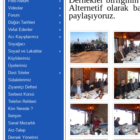
Foto Albüm
Alternetif olarak b
Videolar
paylaşıyoruz.
Forum
Düğün Tarihleri
Vefat Edenler
Acı Kayıplarımız
Soyağacı
Soyad ve Lakablar
Köylülerimiz
Üyelerimiz
Dost Siteler
Sülalelerimiz
Ziyaretçi Defteri
Serbest Kürsü
Telefon Rehberi
Kim Nerede ?
İletişim
Sanal Mezarlık
Arz-Talep
Dernek Yönetimi