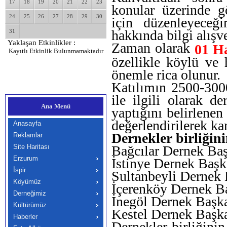
17
18
19
20
21
22
23
konular üzerinde g
24
25
26
27
28
29
30
için düzenleyeceğ
hakkında bilgi alışv
31
Yaklaşan Etkinlikler :
Zaman olarak
01 H
Kayıtlı Etkinlik Bulunmamaktadır
özellikle köylü ve
önemle rica olunur.
Katılımın 2500-3000
ile ilgili olarak de
Ana Menü
yaptığını belirlenen 
değerlendirilerek ka
Anasayfa
Dernekler birliğin
Reklamlar
Site Haritası
Bağcılar Dernek Baş
Erzurum
İstinye Dernek Başka
İspir
Sultanbeyli Dernek 
Köyümüz
İçerenköy Dernek Ba
Derneğimiz
İnegöl Dernek Başka
Kültürümüz
Kestel Dernek Başka
Haberler
Dernekler birliğini