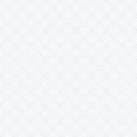
yayla paketi. Projektör ,
wallwasher, sokak lambası, ledli
park ve bahçe lambası. Solar
direkler. Spot, kanopi, led çubuk,
şerit led, solar inverter, invertör,
kuru, sulu, jel akü, solar şarj
cihazı, Siemens solar güneş
enerjili sulama pompası cihazı,
lorentz sulama pompası.
İskender YILDIZ (Isparta) -
01.01.2016 12:00:00
Merhaba. Kahramanmaraş Göksun
Keklikoluk Köyü’ndenim.
Isparta’da maarif müfettişi (eğitim
denetmeni) olarak görev
yapmaktayım. İklim, doğa, tarih,
kültür zengini olan harika
topraklarda yaşıyoruz. 2016’nın
dünyaya, Türkiye’ye, hepimize
sağlık, huzur, barış, mutluluk dolu
günler yaşatmasını dilerim. Kan,
kin, öfke, gözyaşı olmasın.
Isparta’dan size, Göksun
Keklikoluk Köyü’ne, İmranlı
Doğançal (Yazıkoy) Köyü’ne,
selam bekleyen herkese iyi
akşamlar, selamlar.