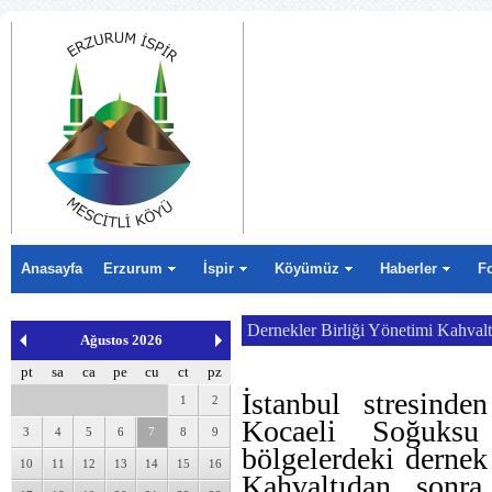
Anasayfa
Erzurum
İspir
Köyümüz
Haberler
F
Dernekler Birliği Yönetimi Kahvaltı
Ağustos 2026
pt
sa
ca
pe
cu
ct
pz
İstanbul stresind
1
2
Kocaeli Soğuksu
3
4
5
6
7
8
9
bölgelerdeki dernek 
10
11
12
13
14
15
16
Kahvaltıdan sonra