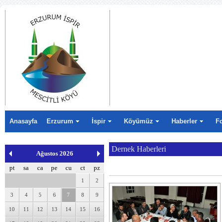
Anasayfa
Erzurum
İspir
Köyümüz
Haberler
F
Dernek Haberleri
Ağustos 2026
pt
sa
ca
pe
cu
ct
pz
1
2
3
4
5
6
7
8
9
10
11
12
13
14
15
16