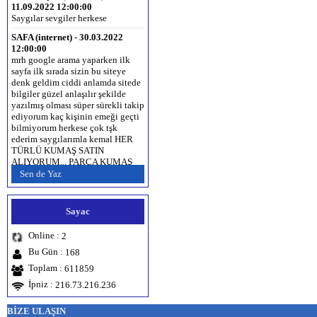
11.09.2022 12:00:00
Saygılar sevgiler herkese
SAFA (internet) - 30.03.2022
12:00:00
mrh google arama yaparken ilk
sayfa ilk sırada sizin bu siteye
denk geldim ciddi anlamda sitede
bilgiler güzel anlaşılır şekilde
yazılmış olması süper sürekli takip
ediyorum kaç kişinin emeği geçti
bilmiyorum herkese çok tşk
ederim saygılarımla kemal HER
TÜRLÜ KUMAŞ SATIN
ALIYORUM... PARÇA KUMAŞ
SATIN ALINIR... İPLİK SATIN
Sen de Yaz
ALINIR... www.kumas.org
www.kumaş.com.tr www.kumaş.net
www.partikumas.com 0536 336 43
Sayac
43
Esra erhan (Antalya) -
Online :
2
28.12.2019 12:00:00
Bu Gün :
168
Sevdigim cocuk Erzurumlu ne
dediginin anlamina baktim
Toplam :
611859
zhdgshhwbd Erzurum‘a selam
İpniz :
216.73.216.236
olsun
Hamza Şahin (mardin) -
BİZE ULAŞIN