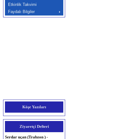
Etkinlik Takvimi
Faydalı Bilgiler
Ercan zengin (İstanbul ) -
Köşe Yazıları
04.12.2022 12:00:00
Güzel site calışma görünüm çok
iyi basarılar
http://www.beykentcilingir.net
Ziyaretçi Defteri
Serdar uçan (Trabzon ) -