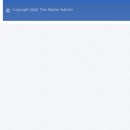
13.09.2019 12:00:00
Siteniz çok güzel olmuş
Copyright
. Tüm Hakları Saklıdır.
2026
emeğinize sağlık
https://www.biberhapistore.com/
Zekeriya SAYAR
(Balıkesir/Kepsut) - 31.05.2019
12:00:00
Yurdumuzun her köşesi güzel.
Mescidli köyü bir başka güzel.
İnşaallah bir gün ziyaret nasip
olur. Siteyi hazırlayan ve emeği
geçen arkadaşlara teşekkür
ediyorum. Köy hayatı ve görsel
fotoları daha fazla görmek isteriz.
Örneğin, yemekler fotoğraflı
olabilir. Bu arada işyerinde çalışan
(İsa Atıcı, Ramazan Özay, Fatih
Yıldırım) arkadaşlarımızın da
köyümüze çok selamları vardır.
Saygı ve selamlarımla.
Galip Tatar (İzmir) - 17.05.2017
12:00:00
BENİM KÖYÜM Baharda şenlenir
bağı, bahçesi Kokusu başkadır
benim köyümün Unutturur adama
gamı, kederi Havası başkadır
benim köyümün XXX Akşam olur