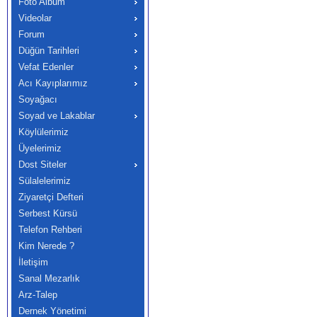
Foto Albüm
Videolar
Forum
Düğün Tarihleri
Vefat Edenler
Acı Kayıplarımız
Soyağacı
Soyad ve Lakablar
Köylülerimiz
Üyelerimiz
Dost Siteler
Sülalelerimiz
Ziyaretçi Defteri
Serbest Kürsü
Telefon Rehberi
Kim Nerede ?
İletişim
Sanal Mezarlık
Arz-Talep
Dernek Yönetimi