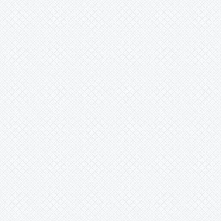
ismail acar (istanbul/sarıyer) -
18.5.2014 00:00:00
s.a değerli kardeşim dayıoğlumu
rabbimin huzuruna yola
verdiğimiz bu günlerde çok büyük
hüzün yaşamakta olup bu hüznü
ömür boyu unutulmayack bi acı
yaşattı.....unutulmayacaksın
değerli kardeşim rabbim mekanını
cennet eylesin.... köyümüzün başı
ailemizin başı sağolsun..... seni
seviyoruz MUHAMMEDİM ......