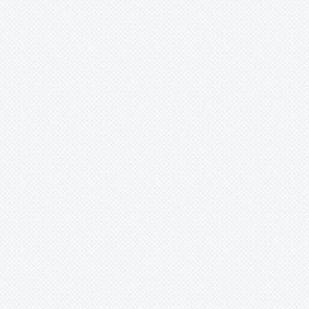
yayla paketi. Projektör ,
wallwasher, sokak lambası, ledli
park ve bahçe lambası. Solar
direkler. Spot, kanopi, led çubuk,
şerit led, solar inverter, invertör,
kuru, sulu, jel akü, solar şarj
cihazı, Siemens solar güneş
enerjili sulama pompası cihazı,
lorentz sulama pompası.
İskender YILDIZ (Isparta) -
01.01.2016 12:00:00
Merhaba. Kahramanmaraş Göksun
Keklikoluk Köyü’ndenim.
Isparta’da maarif müfettişi (eğitim
denetmeni) olarak görev
yapmaktayım. İklim, doğa, tarih,
kültür zengini olan harika
topraklarda yaşıyoruz. 2016’nın
dünyaya, Türkiye’ye, hepimize
sağlık, huzur, barış, mutluluk dolu
günler yaşatmasını dilerim. Kan,
kin, öfke, gözyaşı olmasın.
Isparta’dan size, Göksun
Keklikoluk Köyü’ne, İmranlı
Doğançal (Yazıkoy) Köyü’ne,
selam bekleyen herkese iyi
akşamlar, selamlar.