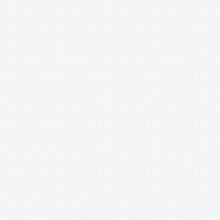
herkes döner evine Can kurban
inan ki benim köyüme Gülabi‘nin
torunları derler bizlere Özü
başkadır benim köyümün XXX
Yeşil yeşil meşeleri var dağında
Meyve ağaçları çiçek açar bağında
Her çeşit otlar yeşerir toprağında
Yeşili başkadır benim köyümün
XXX Köyümün kenarından akar
çayı Kıvrım kıvrım dolanır sular
tarlayı Unuttum sanma orda
olmayı Dostluğu başkadır benim
köyümün XXX Yaz gelince
çıkarlar yaylaya Gurbetçiler
hasretle döner sılaya Benden
selam olsun Aziz Ağa‘ya Sevgisi
başkadır benim köyümün İbrahim
SEVİNDİK
ledlisolaraydinlatma (ankara) -
24.03.2016 12:00:00
www.ledlisolaraydinlatma.com
Güneş enerjisinden elektrik
üretimi. Güneş enerjisi ile
buzdolabı tv, lamba çalıştırın.
ledli aydınlatma ve solar direk
ürünleri. Güneş enerjili klorlama
cihazı. Güneş enerjili bağ bahçe