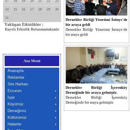
17
18
19
20
21
22
23
24
25
26
27
28
29
30
31
Dernekler Birliği Yönetimi İstinye`de
Yaklaşan Etkinlikler :
bir araya geldi
Kayıtlı Etkinlik Bulunmamaktadır
Dernekler Birliği Yönetimi İstinye`de
bir araya geldi
Ana Menü
Anasayfa
Reklamlar
Site Haritası
Dernekler Birliği İçerenköy
Erzurum
Derneğinde bir araya gelmiştir.
İspir
Dernekler Birliği İçerenköy
Derneğinde bir araya gelmiştir.
Köyümüz
Derneğimiz
Kültürümüz
Haberler